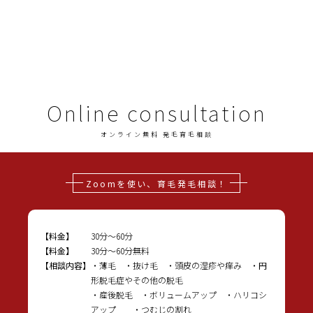
Online consultation
オンライン無料 発毛育毛相談
Zoomを使い、育毛発毛相談！
【料金】
30分〜60分
【料金】
30分〜60分無料
【相談内容】
・薄毛 ・抜け毛 ・頭皮の湿疹や痒み ・円
形脱毛症やその他の脱毛
・産後脱毛 ・ボリュームアップ ・ハリコシ
アップ ・つむじの割れ