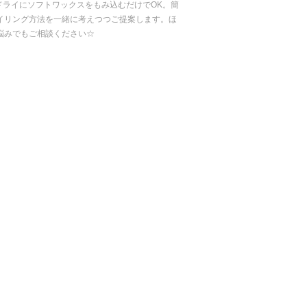
ドライにソフトワックスをもみ込むだけでOK。簡
イリング方法を一緒に考えつつご提案します。ほ
悩みでもご相談ください☆