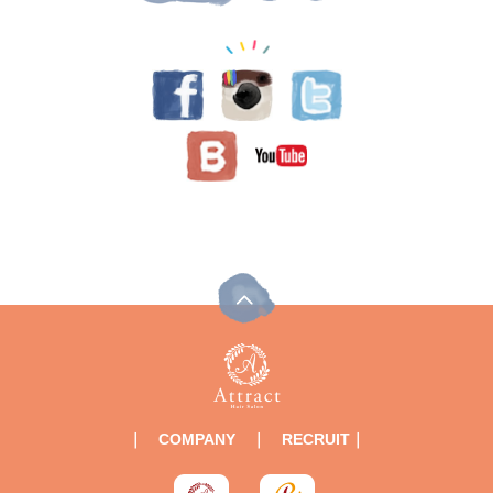
｜
COMPANY
｜
RECRUIT
｜