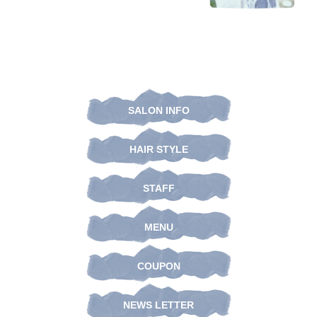
SALON INFO
HAIR STYLE
STAFF
MENU
COUPON
NEWS LETTER