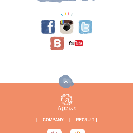
｜
COMPANY
｜
RECRUIT
｜