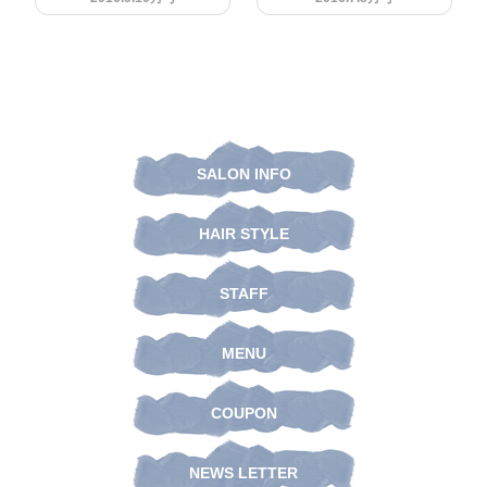
SALON INFO
HAIR STYLE
STAFF
MENU
COUPON
NEWS LETTER