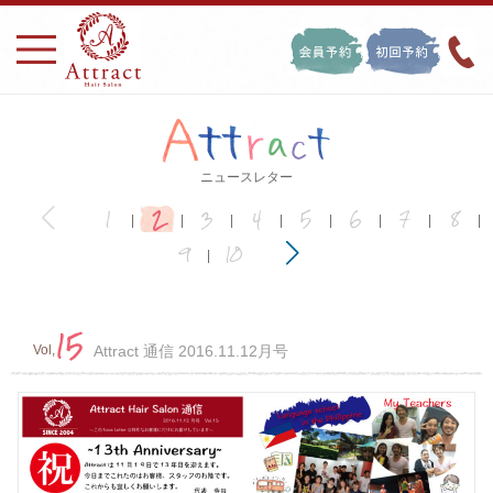
ニュースレター
2
1
3
4
5
6
7
8
|
|
|
|
|
|
|
|
9
10
|
15
Vol,
Attract 通信 2016.11.12月号