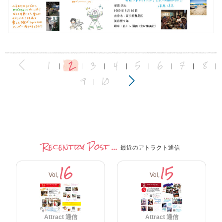
2
1
3
4
5
6
7
8
|
|
|
|
|
|
|
|
9
10
|
Recentry Post ...
最近のアトラクト通信
16
15
Vol,
Vol,
Attract 通信
Attract 通信