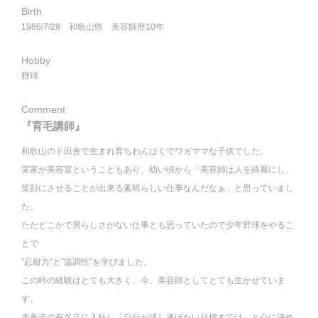
Birth
1986/7/28 和歌山県 美容師歴10年
Hobby
野球
Comment
『育毛講師』
和歌山のド田舎で生まれ育ちわんぱくでワガママな子供でした。
実家が美容室ということもあり、幼い頃から「美容師は人を綺麗にし、
笑顔にさせることが出来る素晴らしい仕事なんだなぁ」と思っていまし
た。
ただどこかで男らしさがない仕事とも思っていたので少年野球をやるこ
とで
”忍耐力”と”協調性”を学びました。
この時の経験はとても大きく、今、美容師としてとても生かせていま
す。
表参道の有名店に入社し「自分が成し遂げたい目標までは」と心に決め