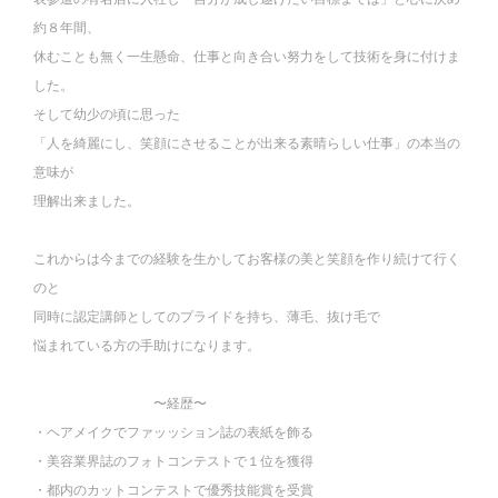
約８年間、
休むことも無く一生懸命、仕事と向き合い努力をして技術を身に付けま
した。
そして幼少の頃に思った
「人を綺麗にし、笑顔にさせることが出来る素晴らしい仕事」の本当の
意味が
理解出来ました。
これからは今までの経験を生かしてお客様の美と笑顔を作り続けて行く
のと
同時に認定講師としてのプライドを持ち、薄毛、抜け毛で
悩まれている方の手助けになります。
〜経歴〜
・ヘアメイクでファッッション誌の表紙を飾る
・美容業界誌のフォトコンテストで１位を獲得
・都内のカットコンテストで優秀技能賞を受賞